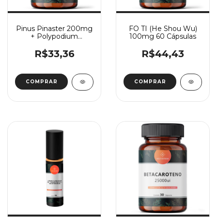
Pinus Pinaster 200mg
FO TI (He Shou Wu)
+ Polypodium
100mg 60 Cápsulas
Leucotomos 300mg
30 Cápsulas
R$33,36
R$44,43