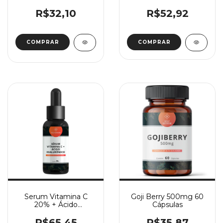
R$32,10
R$52,92
COMPRAR
Serum Vitamina C
Goji Berry 500mg 60
20% + Ácido
Cápsulas
Hialurônico
R$65,45
R$35,87