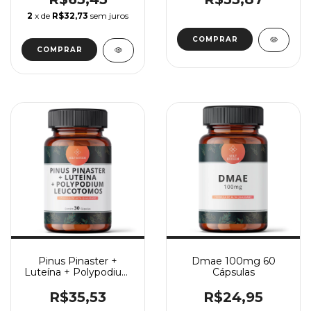
2
x de
R$32,73
sem juros
COMPRAR
Pinus Pinaster +
Dmae 100mg 60
Luteína + Polypodium
Cápsulas
Leucotomos 30
Cápsulas
R$35,53
R$24,95