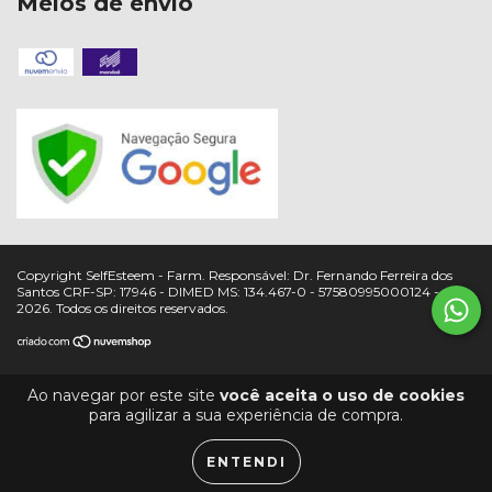
Meios de envio
Copyright SelfEsteem - Farm. Responsável: Dr. Fernando Ferreira dos
Santos CRF-SP: 17946 - DIMED MS: 134.467-0 - 57580995000124 -
2026. Todos os direitos reservados.
Ao navegar por este site
você aceita o uso de cookies
para agilizar a sua experiência de compra.
ENTENDI