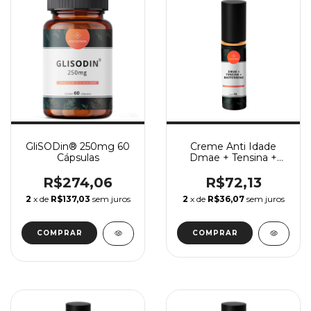
GliSODin® 250mg 60
Creme Anti Idade
Cápsulas
Dmae + Tensina +
Raffermine
R$274,06
R$72,13
2
x de
R$137,03
sem juros
2
x de
R$36,07
sem juros
COMPRAR