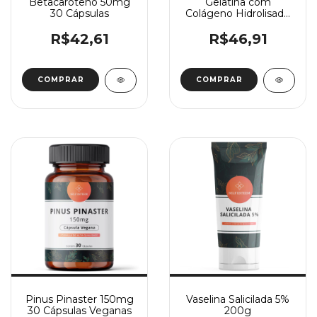
Betacaroteno 50mg
Gelatina com
30 Cápsulas
Colágeno Hidrolisado
e Vit C 60 Doses
R$42,61
R$46,91
Pinus Pinaster 150mg
Vaselina Salicilada 5%
30 Cápsulas Veganas
200g