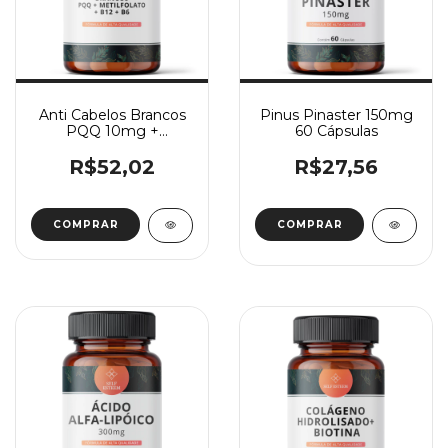
Anti Cabelos Brancos
Pinus Pinaster 150mg
PQQ 10mg +
60 Cápsulas
Metilfolato 5000mcg
+ B12 1000mcg + B6
R$52,02
R$27,56
15mg
COMPRAR