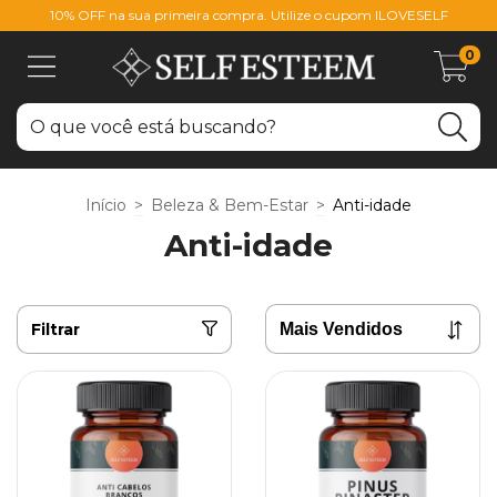
10% OFF na sua primeira compra. Utilize o cupom ILOVESELF
0
Início
>
Beleza & Bem-Estar
>
Anti-idade
Anti-idade
Filtrar