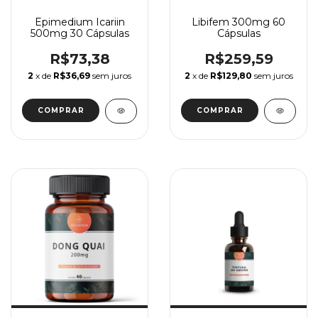
Epimedium Icariin
Libifem 300mg 60
500mg 30 Cápsulas
Cápsulas
R$73,38
R$259,59
2
x de
R$36,69
sem juros
2
x de
R$129,80
sem juros