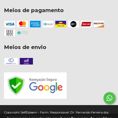
Meios de pagamento
Meios de envio
Copyright SelfEsteem - Farm. Responsável: Dr. Fernando Ferreira dos
Santos CRF-SP: 17946 - DIMED MS: 134.467-0 - 57580995000124 -