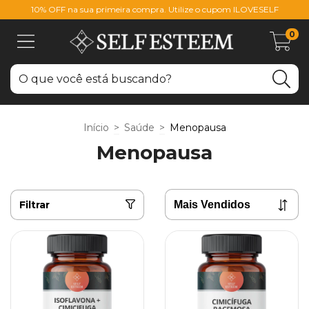
10% OFF na sua primeira compra. Utilize o cupom ILOVESELF
0
Início
>
Saúde
>
Menopausa
Menopausa
Filtrar