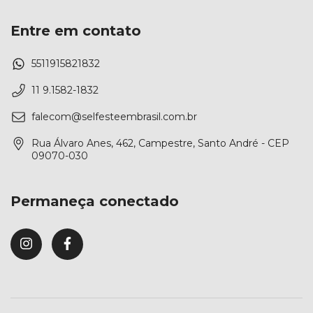
Entre em contato
5511915821832
11 9.1582-1832
falecom@selfesteembrasil.com.br
Rua Álvaro Anes, 462, Campestre, Santo André - CEP
09070-030
Permaneça conectado