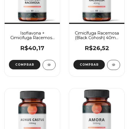
Isoflavona +
Cimicífuga Racemosa
Cimicifuga Racemosa
(Black Cohosh) 40mg
60 Cápsulas
60 Cápsulas
R$40,17
R$26,52