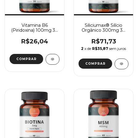
Vitamina B6
Siliciumax® Silício
(Piridoxina) 100mg 30
Orgânico 300mg 30
Cápsulas
Cápsulas
R$26,04
R$71,73
2
x de
R$35,87
sem juros