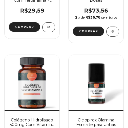
com Terbinafina +
Doses
Fluconazol
R$29,59
R$73,56
2
x de
R$36,78
sem juros
Colágeno Hidrolisado
Ciclopirox Olamina
500mg Com Vitamina
Esmalte para Unhas