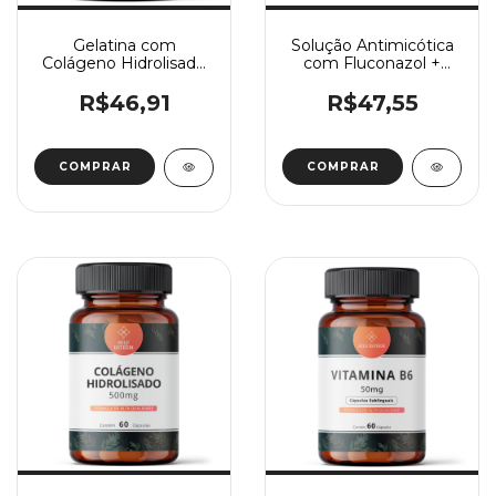
Gelatina com
Solução Antimicótica
Colágeno Hidrolisado
com Fluconazol +
e Vit C 60 Doses
Melaleuca
R$46,91
R$47,55
COMPRAR