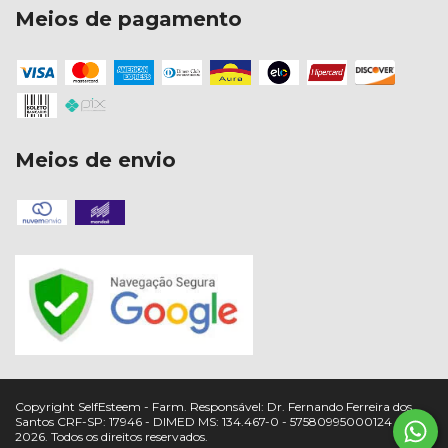
Meios de pagamento
Meios de envio
Copyright SelfEsteem - Farm. Responsável: Dr. Fernando Ferreira dos
Santos CRF-SP: 17946 - DIMED MS: 134.467-0 - 57580995000124 -
2026. Todos os direitos reservados.