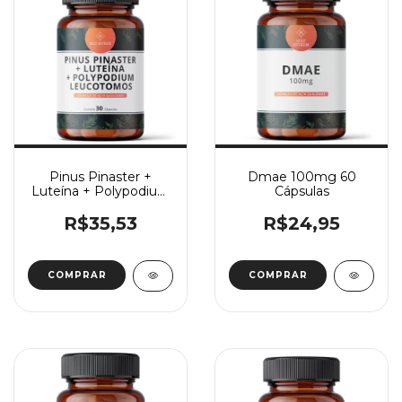
Pinus Pinaster +
Dmae 100mg 60
Luteína + Polypodium
Cápsulas
Leucotomos 30
Cápsulas
R$35,53
R$24,95