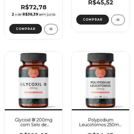
120g
R$45,52
R$72,78
2
x de
R$36,39
sem juros
COMPRAR
Glycoxil ® 200mg
Polypodium
com Selo de
Leucotomos 250mg
Autenticidade 30
30 Cápsulas