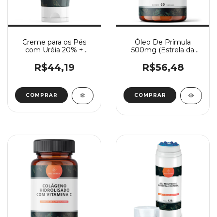
Creme para os Pés
Óleo De Prímula
com Uréia 20% +
500mg (Estrela da
Manteiga de Karité 5%
tarde) 60 Cápsulas
+ Glicerina 10%
R$44,19
R$56,48
COMPRAR