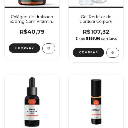
Colágeno Hidrolisado
Gel Redutor de
500mg Com Vitamina
Gordura Corporal
C 300mg 60 Doses
R$40,79
R$107,32
2
x de
R$53,66
sem juros
COMPRAR