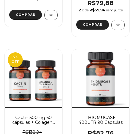
400mg 60 cápsulas
R$79,88
2
x de
R$39,94
sem juros
5
%
OFF
Cactin 500mg 60
THIOMUCASE
cápsulas + Colágeno
400UTR 90 Cápsulas
Hidrolisado Com Vit C
60 Doses
R$138,94
R$82,76