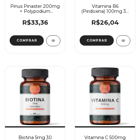
Pinus Pinaster 200mg
Vitamina B6
+ Polypodium
(Piridoxina) 100mg 30
Leucotomos 300mg
Cápsulas
30 Cápsulas
R$33,36
R$26,04
Biotina 5mg 30
Vitamina C 500mg