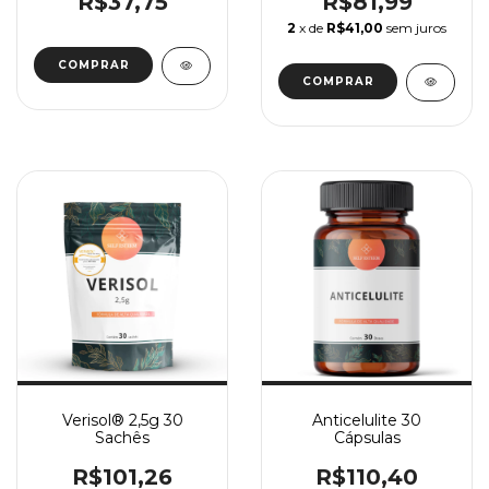
R$37,75
R$81,99
2
x de
R$41,00
sem juros
Verisol® 2,5g 30
Anticelulite 30
Sachês
Cápsulas
R$101,26
R$110,40