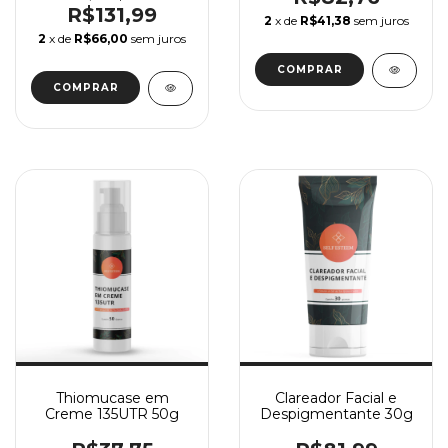
R$131,99
2
x de
R$41,38
sem juros
2
x de
R$66,00
sem juros
Thiomucase em
Clareador Facial e
Creme 135UTR 50g
Despigmentante 30g