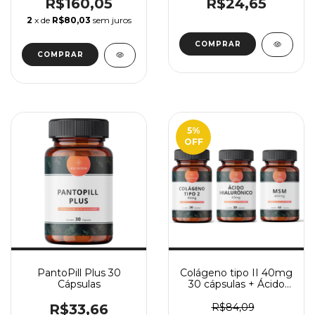
Cápsulas
R$160,05
R$24,65
2
x de
R$80,03
sem juros
5
%
OFF
PantoPill Plus 30
Colágeno tipo II 40mg
Cápsulas
30 cápsulas + Ácido
Hialurônico 50mg 30
cápsulas + MSM
R$33,66
R$84,09