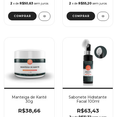
2
x de
R$50,63
sem juros
2
x de
R$55,20
sem juros
COMPRAR
Manteiga de Karité
Sabonete Hidratante
30g
Facial 100ml
R$38,66
R$63,43
2
x de
R$31,72
sem juros