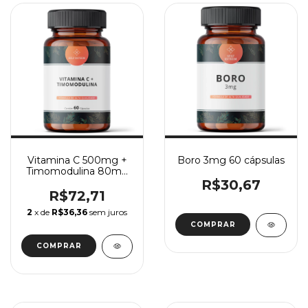
Vitamina C 500mg +
Boro 3mg 60 cápsulas
Timomodulina 80mg
60 Cápsulas
R$30,67
R$72,71
2
x de
R$36,36
sem juros