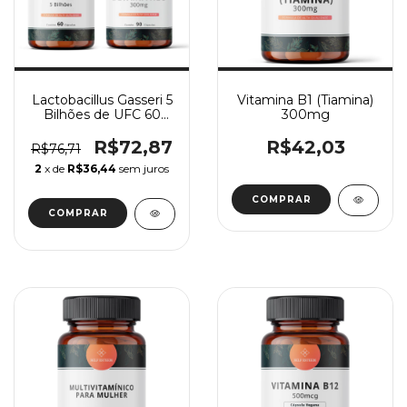
Lactobacillus Gasseri 5
Vitamina B1 (Tiamina)
Bilhões de UFC 60
300mg
Cápsulas + Betaína Hcl
300Mg 90 Doses
R$72,87
R$42,03
R$76,71
2
x de
R$36,44
sem juros
COMPRAR