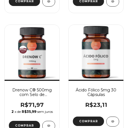
Drenow C® 500mg
Ácido Fólico 5mg 30
com Selo de
Cápsulas
Autenticidade 60
Cápsulas
R$71,97
R$23,11
2
x de
R$35,99
sem juros