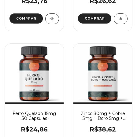
R$23,76
R$26,62
Ferro Quelado 15mg
Zinco 30mg + Cobre
30 Cápsulas
5mg + Boro 5mg +
Manganês 2mg 30
Cápsulas
R$24,86
R$38,62