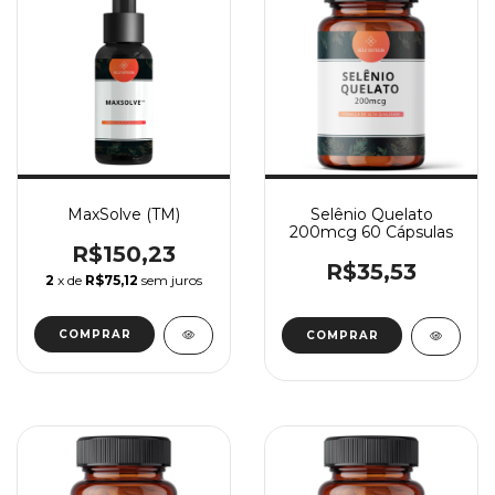
MaxSolve (TM)
Selênio Quelato
200mcg 60 Cápsulas
R$150,23
R$35,53
2
x de
R$75,12
sem juros
COMPRAR