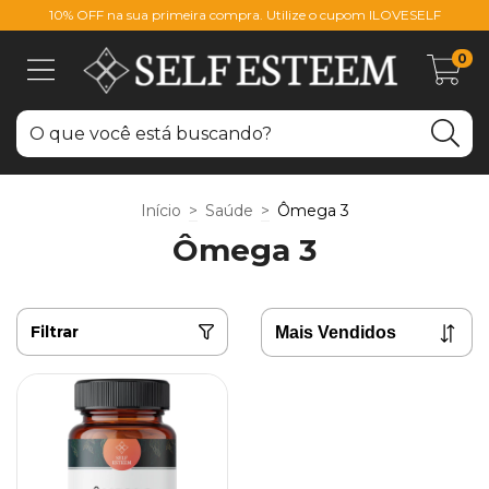
10% OFF na sua primeira compra. Utilize o cupom ILOVESELF
0
Início
>
Saúde
>
Ômega 3
Ômega 3
Filtrar