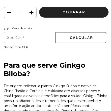
ALTERAR CEP
Entregas para o CEP:
Meios de envio
CALCULAR
Não sei meu CEP
Para que serve Ginkgo
Biloba?
De origem milenar, a planta Ginkgo Biloba é nativa da
China, Japão e Coréia e é cultivada em diversos países e
está ligada a diversos benefícios para a saúde. Ginkgo Biloba
possui bioflavonóides e terpenóides que desempenham
uma forte ação antioxidante e são benéficas contra
doenças onde ocorre a oxidação. Possui diversas ações