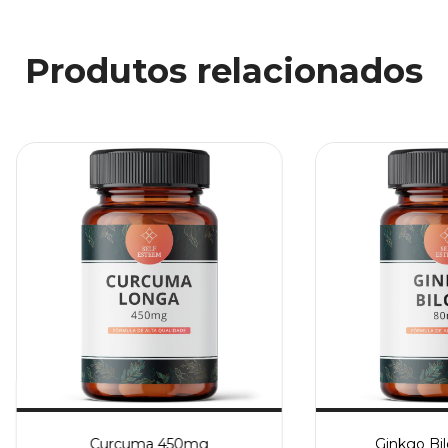
Produtos relacionados
Curcuma 450mg
Ginkgo Bi