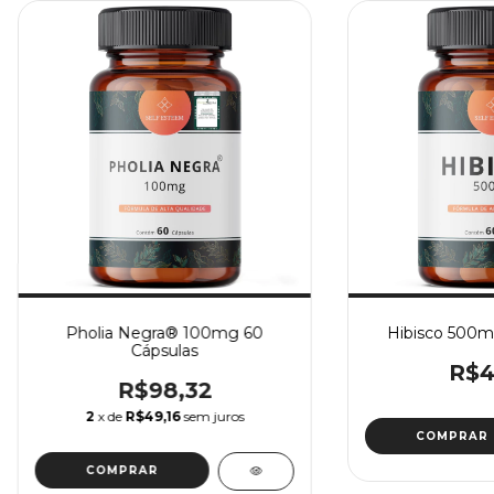
Pholia Negra® 100mg 60
Hibisco 500m
Cápsulas
R$4
R$98,32
2
x de
R$49,16
sem juros