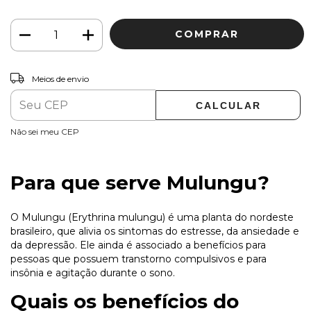
ALTERAR CEP
Entregas para o CEP:
Meios de envio
CALCULAR
Não sei meu CEP
Para que serve Mulungu?
O Mulungu (Erythrina mulungu) é uma planta do nordeste
brasileiro, que alivia os sintomas do estresse, da ansiedade e
da depressão. Ele ainda é associado a benefícios para
pessoas que possuem transtorno compulsivos e para
insônia e agitação durante o sono.
Quais os benefícios do