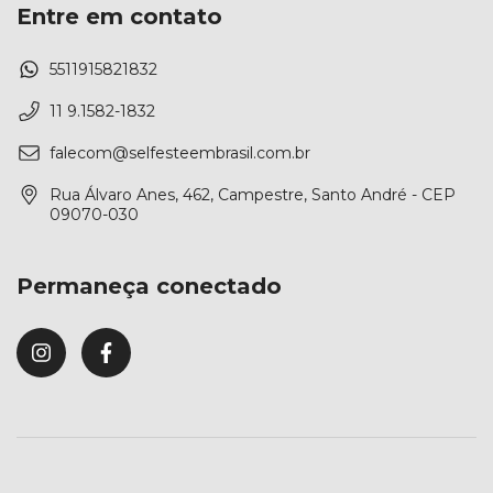
Entre em contato
5511915821832
11 9.1582-1832
falecom@selfesteembrasil.com.br
Rua Álvaro Anes, 462, Campestre, Santo André - CEP
09070-030
Permaneça conectado