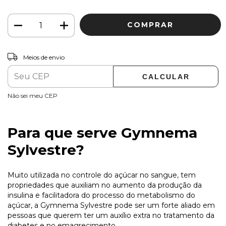
ALTERAR CEP
Entregas para o CEP:
Meios de envio
CALCULAR
Não sei meu CEP
Para que serve Gymnema
Sylvestre?
Muito utilizada no controle do açúcar no sangue, tem
propriedades que auxiliam no aumento da produção da
insulina e facilitadora do processo do metabolismo do
açúcar, a Gymnema Sylvestre pode ser um forte aliado em
pessoas que querem ter um auxílio extra no tratamento da
diabetes e no emagrecimento.