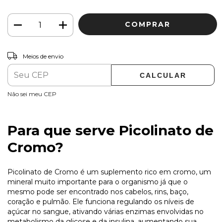
ALTERAR CEP
Entregas para o CEP:
Meios de envio
CALCULAR
Não sei meu CEP
Para que serve Picolinato de
Cromo?
Picolinato de Cromo é um suplemento rico em cromo, um
mineral muito importante para o organismo já que o
mesmo pode ser encontrado nos cabelos, rins, baço,
coração e pulmão. Ele funciona regulando os níveis de
açúcar no sangue, ativando várias enzimas envolvidas no
metabolismo da glicose e da insulina, aumentando sua